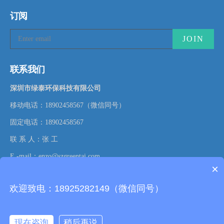
订阅
联系我们
深圳市绿泰环保科技有限公司
移动电话：18902458567（微信同号）
固定电话：18902458567
联 系 人：张 工
E -mail：enzo@szgreentai.com
×
A:
深圳市龙岗区龙岗街道新生龙凤路29号
欢迎致电：18925282149（微信同号）
现在咨询
稍后再说