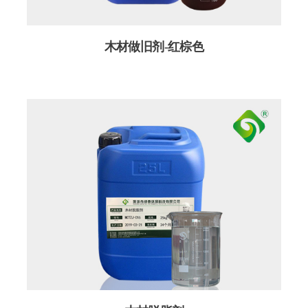
木材做旧剂-红棕色