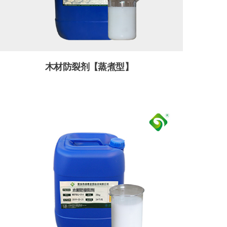
木材防裂剂【蒸煮型】