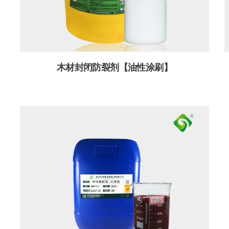
木材封闭防裂剂【油性涂刷】