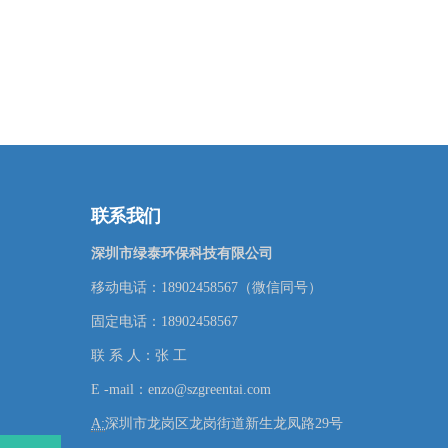
联系我们
深圳市绿泰环保科技有限公司
移动电话：18902458567（微信同号）
固定电话：18902458567
联 系 人：张 工
E -mail：enzo@szgreentai.com
A:
深圳市龙岗区龙岗街道新生龙凤路29号