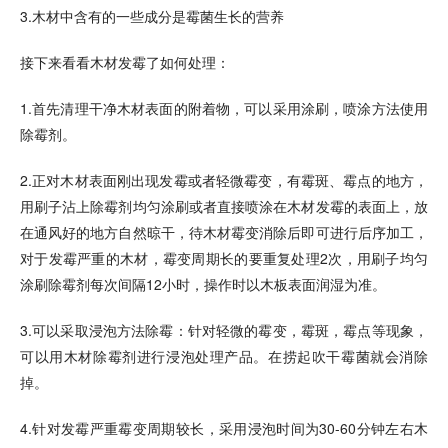
3.木材中含有的一些成分是霉菌生长的营养
接下来看看木材发霉了如何处理：
1.首先清理干净木材表面的附着物，可以采用涂刷，喷涂方法使用
除霉剂。
2.正对木材表面刚出现发霉或者轻微霉变，有霉斑、霉点的地方，
用刷子沾上除霉剂均匀涂刷或者直接喷涂在木材发霉的表面上，放
在通风好的地方自然晾干，待木材霉变消除后即可进行后序加工，
对于发霉严重的木材，霉变周期长的要重复处理2次，用刷子均匀
涂刷除霉剂每次间隔12小时，操作时以木板表面润湿为准。
3.可以采取浸泡方法除霉：针对轻微的霉变，霉斑，霉点等现象，
可以用木材除霉剂进行浸泡处理产品。在捞起吹干霉菌就会消除
掉。
4.针对发霉严重霉变周期较长，采用浸泡时间为30-60分钟左右木