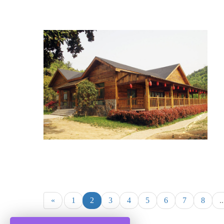
«
1
2
3
4
5
6
7
8
..