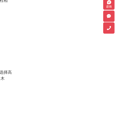
程相
选择高
，木