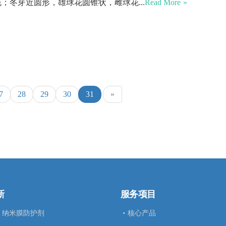
；冬芽近圆形，雄球花圆锥状，雌球花...
Read More
7
28
29
30
31
»
新
服务项目
纳米膜防护剂
核心产品