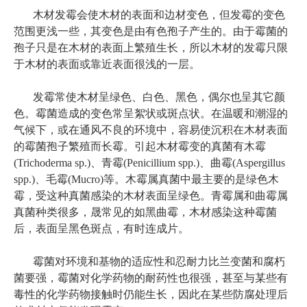
木材发霉会使木材的表面和边材变色，但发霉的变色
范围更浅一些，其变色是由有色孢子产生的。由于霉菌的
孢子只是在木材的表面上繁殖生长，所以木材的发霉只限
于木材的表面或靠近表面很浅的一层。
发霉常使木材呈绿色、白色、黑色，偶尔也呈其它颜
色。霉菌造成的变色常呈絮状或斑点状。在温暖和潮湿的
气候下，或在通风不良的环境中，容易使沉积在木材表面
的霉菌孢子繁殖而长霉。引起木材霉变的真菌有木霉
(Trichoderma sp.)、青霉(Penicillium spp.)、曲霉(Aspergillus
spp.)、毛霉(Mucro)等。木霉属真菌中最主要的是绿色木
霉，受这种真菌感染的木材表面呈绿色。青霉属和曲霉属
真菌种类很多，晟常见的如黑曲霉，木材感染这种霉菌
后，表面呈黑色斑点，有时连成片。
霉菌对环境和基物的适应性和忍耐力比兰变菌和腐朽
菌要强，霉菌对化学药物的耐药性也很强，甚至与某些有
毒性的化学药物接触时仍能生长，因此在某些防腐处理后