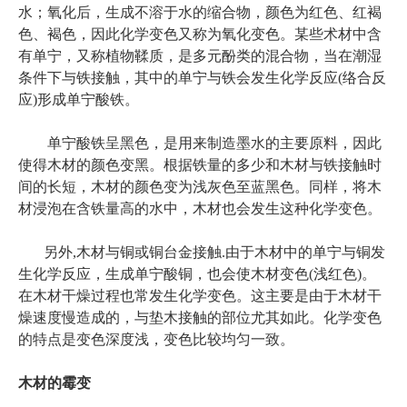
水；氧化后，生成不溶于水的缩合物，颜色为红色、红褐
色、褐色，因此化学变色又称为氧化变色。某些术材中含
有单宁，又称植物鞣质，是多元酚类的混合物，当在潮湿
条件下与铁接触，其中的单宁与铁会发生化学反应(络合反
应)形成单宁酸铁。
单宁酸铁呈黑色，是用来制造墨水的主要原料，因此
使得木材的颜色变黑。根据铁量的多少和木材与铁接触时
间的长短，木材的颜色变为浅灰色至蓝黑色。同样，将木
材浸泡在含铁量高的水中，木材也会发生这种化学变色。
另外,木材与铜或铜台金接触.由于木材中的单宁与铜发
生化学反应，生成单宁酸铜，也会使木材变色(浅红色)。
在木材干燥过程也常发生化学变色。这主要是由于木材干
燥速度慢造成的，与垫木接触的部位尤其如此。化学变色
的特点是变色深度浅，变色比较均匀一致。
木材的霉变