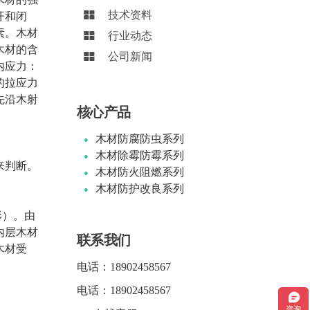
技术资料
开和闭
素。木材
行业动态
木材的含
公司新闻
内应力：
的拉应力
先沿木射
核心产品
木材防腐防虫系列
木材除霉防霉系列
来判断。
木材防火阻燃系列
木材防护改良系列
形）。由
内层木材
联系我们
木材受
电话：
18902458567
电话：
18902458567