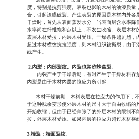
度，特别是抗剪强度。表裂也影响木材的油漆质量
合，引起漆膜破裂。产生表裂的原因是木材内外各
干燥时，首先从表面蒸发水分，当表面层含水率降
水率尚在纤维饱和点以上，不发生收缩。表层木材
表层木材受拉，内层木材受压。干燥条件越剧烈，
超过木材横纹抗拉强度，则木材组织被撕裂，由于
线产生。
2.内裂：内部裂纹。内裂也常称蜂窝裂。
内裂产生于干燥后期，有时产生于干燥材料存放
内裂是由于木材内层的拉应力所引起。
木材干燥前期，木料表层在拉应力的作用下，不
于这种残余变形使外层木材的尺寸大于自由收缩的
开始收缩，但由于已经伸张了的外层木材的限制不
拉，外层木材受压。如果内层的拉应力超过木材
3.端裂：端面裂纹。