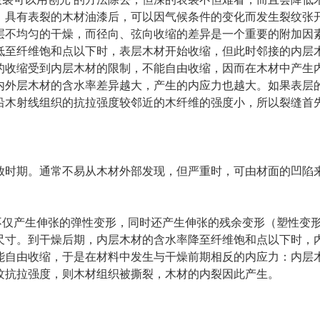
，具有表裂的木材油漆后，可以因气候条件的变化而发生裂纹张
层不均匀的干燥，而径向、弦向收缩的差异是一个重要的附加因
低至纤维饱和点以下时，表层木材开始收缩，但此时邻接的内层
的收缩受到内层木材的限制，不能自由收缩，因而在木材中产生
内外层木材的含水率差异越大，产生的内应力也越大。如果表层
沿木射线组织的抗拉强度较邻近的木纤维的强度小，所以裂缝首
时期。通常不易从木材外部发现，但严重时，可由材面的凹陷
仅产生伸张的弹性变形，同时还产生伸张的残余变形（塑性变
尺寸。到干燥后期，内层木材的含水率降至纤维饱和点以下时，
能自由收缩，于是在材料中发生与干燥前期相反的内应力：内层
横纹抗拉强度，则木材组织被撕裂，木材的内裂因此产生。